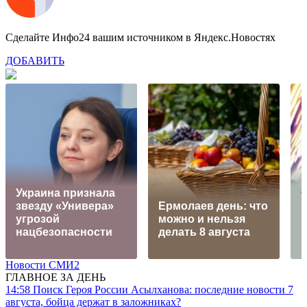
Сделайте Инфо24 вашим источником в Яндекс.Новостях
ДОБАВИТЬ
Украина признала
О
звезду «Универа»
Ермолаев день: что
в
угрозой
можно и нельзя
Б
нацбезопасности
делать 8 августа
Новости СМИ2
ГЛАВНОЕ ЗА ДЕНЬ
14:58
Поиск Героя России Асылханова: последние новости 7
августа, бойца держат в заложниках?