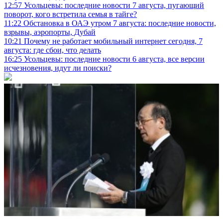
12:57
Усольцевы: последние новости 7 августа, пугающий
поворот, кого встретила семья в тайге?
11:22
Обстановка в ОАЭ утром 7 августа: последние новости,
взрывы, аэропорты, Дубай
10:21
Почему не работает мобильный интернет сегодня, 7
августа: где сбои, что делать
16:25
Усольцевы: последние новости 6 августа, все версии
исчезновения, идут ли поиски?