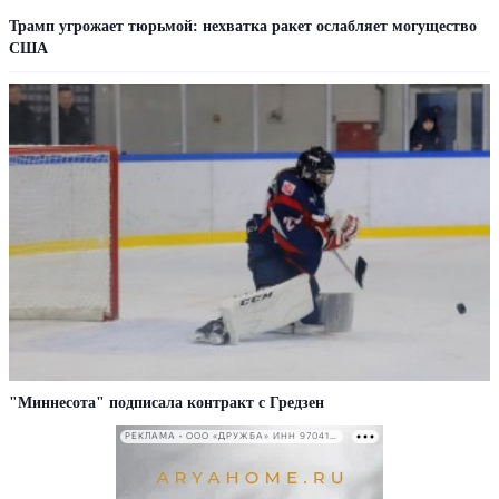
Трамп угрожает тюрьмой: нехватка ракет ослабляет могущество
США
"Миннесота" подписала контракт с Гредзен
РЕКЛАМА • ООО «ДРУЖБА» ИНН 9704146411