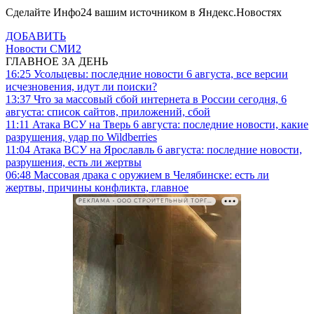
Сделайте Инфо24 вашим источником в Яндекс.Новостях
ДОБАВИТЬ
Новости СМИ2
ГЛАВНОЕ ЗА ДЕНЬ
16:25
Усольцевы: последние новости 6 августа, все версии
исчезновения, идут ли поиски?
13:37
Что за массовый сбой интернета в России сегодня, 6
августа: список сайтов, приложений, сбой
11:11
Атака ВСУ на Тверь 6 августа: последние новости, какие
разрушения, удар по Wildberries
11:04
Атака ВСУ на Ярославль 6 августа: последние новости,
разрушения, есть ли жертвы
06:48
Массовая драка с оружием в Челябинске: есть ли
жертвы, причины конфликта, главное
РЕКЛАМА • ООО СТРОИТЕЛЬНЫЙ ТОРГОВЫЙ ДОМ «ПЕТРОВИЧ». ИНН: 7802348846