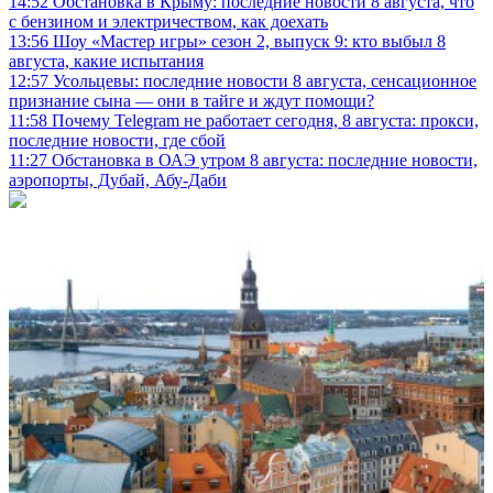
14:52
Обстановка в Крыму: последние новости 8 августа, что
с бензином и электричеством, как доехать
13:56
Шоу «Мастер игры» сезон 2, выпуск 9: кто выбыл 8
августа, какие испытания
12:57
Усольцевы: последние новости 8 августа, сенсационное
признание сына — они в тайге и ждут помощи?
11:58
Почему Telegram не работает сегодня, 8 августа: прокси,
последние новости, где сбой
11:27
Обстановка в ОАЭ утром 8 августа: последние новости,
аэропорты, Дубай, Абу-Даби