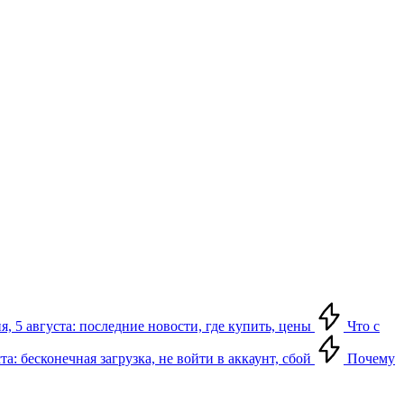
я, 5 августа: последние новости, где купить, цены
Что с
та: бесконечная загрузка, не войти в аккаунт, сбой
Почему