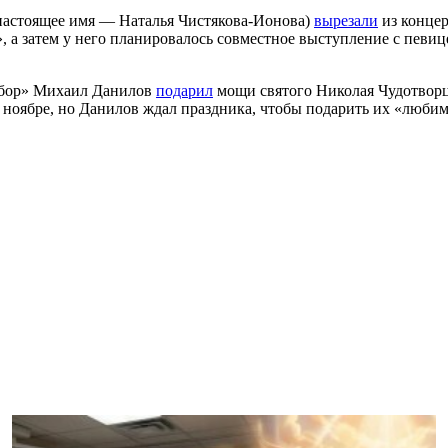
(настоящее имя — Наталья Чистякова-Ионова)
вырезали
из концер
е», а затем у него планировалось совместное выступление с п
табор» Михаил Данилов
подарил
мощи святого Николая Чудотворц
 ноябре, но Данилов ждал праздника, чтобы подарить их «люби