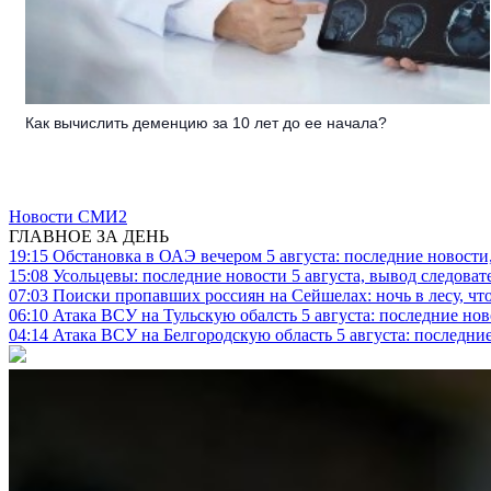
Как вычислить деменцию за 10 лет до ее начала?
Новости СМИ2
ГЛАВНОЕ ЗА ДЕНЬ
19:15
Обстановка в ОАЭ вечером 5 августа: последние новости
15:08
Усольцевы: последние новости 5 августа, вывод следоват
07:03
Поиски пропавших россиян на Сейшелах: ночь в лесу, что
06:10
Атака ВСУ на Тульскую обалсть 5 августа: последние нов
04:14
Атака ВСУ на Белгородскую область 5 августа: последние