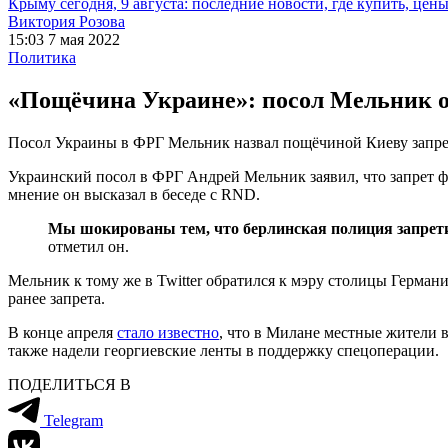
Крыму сегодня, 9 августа: последние новости, где купить, цен
Виктория Розова
15:03 7 мая 2022
Политика
«Пощёчина Украине»: посол Мельник от
Посол Украины в ФРГ Мельник назвал пощёчиной Киеву запрет
Украинский посол в ФРГ Андрей Мельник заявил, что запрет фл
мнение он высказал в беседе с RND.
Мы шокированы тем, что берлинская полиция запрети
отметил он.
Мельник к тому же в Twitter обратился к мэру столицы Герман
ранее запрета.
В конце апреля
стало известно
, что в Милане местные жители 
также надели георгиевские ленты в поддержку спецоперации.
ПОДЕЛИТЬСЯ В
Telegram