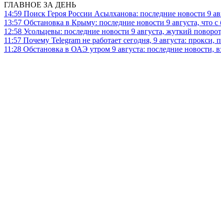
ГЛАВНОЕ ЗА ДЕНЬ
14:59
Поиск Героя России Асылханова: последние новости 9 а
13:57
Обстановка в Крыму: последние новости 9 августа, что с
12:58
Усольцевы: последние новости 9 августа, жуткий поворот,
11:57
Почему Telegram не работает сегодня, 9 августа: прокси, 
11:28
Обстановка в ОАЭ утром 9 августа: последние новости, 