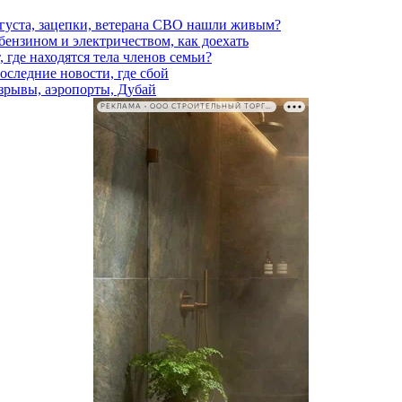
вгуста, зацепки, ветерана СВО нашли живым?
 бензином и электричеством, как доехать
 где находятся тела членов семьи?
последние новости, где сбой
взрывы, аэропорты, Дубай
РЕКЛАМА • ООО СТРОИТЕЛЬНЫЙ ТОРГОВЫЙ ДОМ «ПЕТРОВИЧ». ИНН: 7802348846