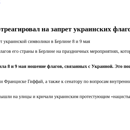
ы
реагировал на запрет украинских флагов
 украинской символики в Берлине 8 и 9 мая
агов его страны в Берлине на праздничных мероприятиях, котор
ла 8 и 9 мая ношение флагов, связанных с Украиной. Это п
ии Франциске Гиффай, а также к сенатору по вопросам внутренн
вышли на улицы и кричали украинским протестующим «нацисты»