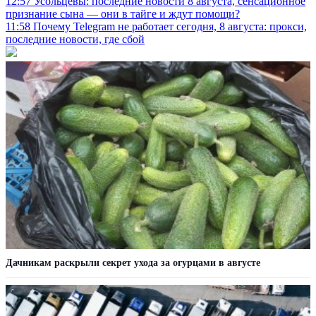
12:57
Усольцевы: последние новости 8 августа, сенсационное
признание сына — они в тайге и ждут помощи?
11:58
Почему Telegram не работает сегодня, 8 августа: прокси,
последние новости, где сбой
Дачникам раскрыли секрет ухода за огурцами в августе