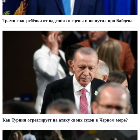
Трамп спас ребёнка от падения со сцены и пошутил про Байдена
Как Турция отреагирует на атаку своих судов в Черном море?