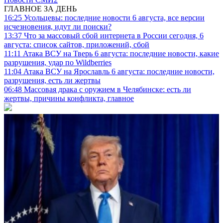
ГЛАВНОЕ ЗА ДЕНЬ
16:25
Усольцевы: последние новости 6 августа, все версии
исчезновения, идут ли поиски?
13:37
Что за массовый сбой интернета в России сегодня, 6
августа: список сайтов, приложений, сбой
11:11
Атака ВСУ на Тверь 6 августа: последние новости, какие
разрушения, удар по Wildberries
11:04
Атака ВСУ на Ярославль 6 августа: последние новости,
разрушения, есть ли жертвы
06:48
Массовая драка с оружием в Челябинске: есть ли
жертвы, причины конфликта, главное