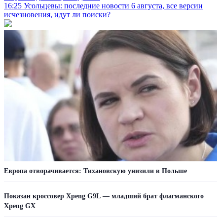
16:25
Усольцевы: последние новости 6 августа, все версии
исчезновения, идут ли поиски?
Европа отворачивается: Тихановскую унизили в Польше
Показан кроссовер Xpeng G9L — младший брат флагманского
Xpeng GX