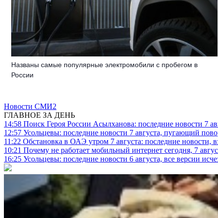
Названы самые популярные электромобили с пробегом в
России
Новости СМИ2
ГЛАВНОЕ ЗА ДЕНЬ
14:58
Поиск Героя России Асылханова: последние новости 7 ав
12:57
Усольцевы: последние новости 7 августа, пугающий повор
11:22
Обстановка в ОАЭ утром 7 августа: последние новости, 
10:21
Почему не работает мобильный интернет сегодня, 7 август
16:25
Усольцевы: последние новости 6 августа, все версии исч