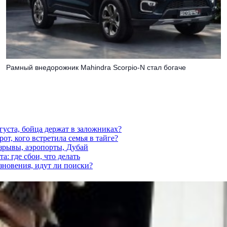
Рамный внедорожник Mahindra Scorpio-N стал богаче
густа, бойца держат в заложниках?
от, кого встретила семья в тайге?
взрывы, аэропорты, Дубай
а: где сбои, что делать
езновения, идут ли поиски?