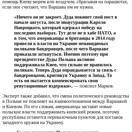
помощь Киеву морем или воздухом, сбрасывая на парашютах,
если они считают, что Варшава им не нужна.
«Ничего он не закроет. Дуда покинет свой пост в
начале августа, после инаугурации Кароля
Навроцкого, который одержал победу на
последних выборах. Тут дело не в хабе НАТО, а
в том, что американцы и британцы в 2014 году
привели к власти на Украине ненавидимых
поляками бандеровцев, после чего Варшаве
приказали заткнуться. Именно поэтому при
президентстве Дуды Польша активно
поддерживала Киев, что сильно не нравилось
полякам. Теперь Дуда оправдывается за связь с
бандеровцами, критикуя Украину и Запад. То
есть он пытается компенсировать свои
репутационные издержки»,
— пояснил Марков.
Эксперт также добавил, что смена политического руководства
в Польше не повлияет на взаимоотношения между Варшавой
и Киевом. По его словам, американцы заставят новые
польские власти поддерживать киевский режим, поэтому
республика останется перевалочным пунктом для поставок
западного оружия на Украину.