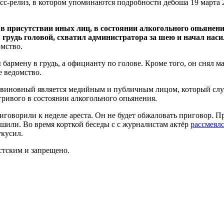
с-релиз, в котором упоминаются подробности дебоша 19 марта 2
в присутствии иных лиц, в состоянии алкогольного опьянен
в грудь головой, схватил администратора за шею и начал нас
мство.
бармену в грудь, а официанту по голове. Кроме того, он снял 
е ведомство.
что виновный является медийным и публичным лицом, который с
гривого в состоянии алкогольного опьянения.
иговорили к неделе ареста. Он не будет обжаловать приговор. 
решили. Во время корткой беседы с с журналистам актёр
рассмеял
 укусил.
тским и запрещено.