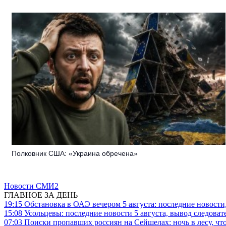
Полковник США: «Украина обречена»
Новости СМИ2
ГЛАВНОЕ ЗА ДЕНЬ
19:15
Обстановка в ОАЭ вечером 5 августа: последние новости
15:08
Усольцевы: последние новости 5 августа, вывод следоват
07:03
Поиски пропавших россиян на Сейшелах: ночь в лесу, что