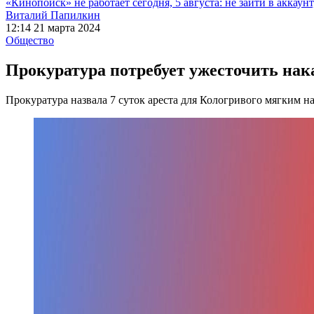
«Кинопоиск» не работает сегодня, 5 августа: не зайти в аккаунт,
Виталий Папилкин
12:14 21 марта 2024
Общество
Прокуратура потребует ужесточить нак
Прокуратура назвала 7 суток ареста для Кологривого мягким н