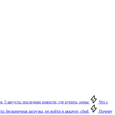
я, 5 августа: последние новости, где купить, цены
Что с
та: бесконечная загрузка, не войти в аккаунт, сбой
Почему