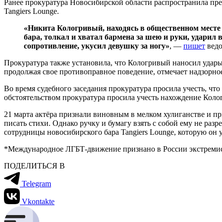
Ранее прокуратура Новосибирской области распространила прес
Tangiers Lounge.
«Никита Кологривый, находясь в общественном месте 
бара, толкал и хватал бармена за шею и руки, ударил 
сопротивление, укусил девушку за ногу»
, —
пишет
ведо
Прокуратура также установила, что Кологривый наносил удары 
продолжая свое противоправное поведение, отмечает надзорно
Во время судебного заседания прокуратура просила учесть, 
обстоятельством прокуратура просила учесть нахождение Коло
21 марта актёра признали виновным в мелком хулиганстве и пр
писать стихи. Однако ручку и бумагу взять с собой ему не раз
сотрудницы новосибирского бара Tangiers Lounge, которую он
*Международное ЛГБТ-движение признано в России экстремис
ПОДЕЛИТЬСЯ В
Telegram
Vkontakte