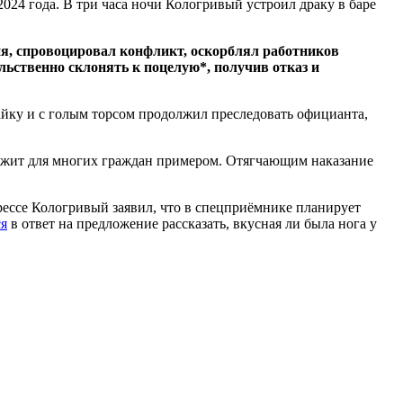
024 года. В три часа ночи Кологривый устроил драку в баре
ия, спровоцировал конфликт, оскорблял работников
ильственно склонять к поцелую*, получив отказ и
майку и с голым торсом продолжил преследовать официанта,
лужит для многих граждан примером. Отягчающим наказание
Прессе Кологривый заявил, что в спецприёмнике планирует
ся
в ответ на предложение рассказать, вкусная ли была нога у