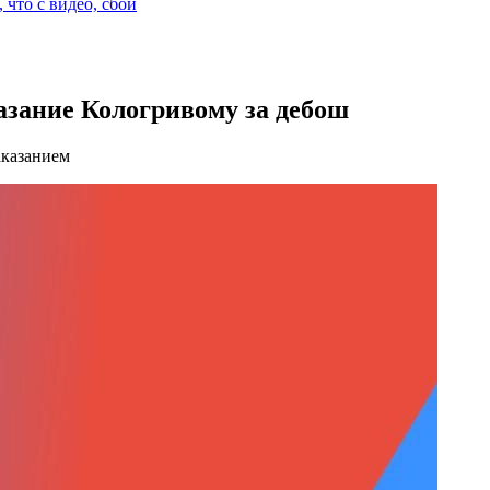
 что с видео, сбой
азание Кологривому за дебош
аказанием