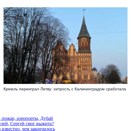
Кремль переиграл Литву: хитрость с Калининградом сработала
, пожар, аэропорты, Дубай
елей, Сергей смог выжить?
 известно, чем закончилось