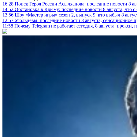
16:28
Поиск Героя России Асылханова: последние новости 8 а
14:52
Обстановка в Крыму: последние новости 8 августа, что с
13:56
Шоу «Мастер игры» сезон 2, выпуск 9: кто выбыл 8 авгус
12:57
Усольцевы: последние новости 8 августа, сенсационное 
11:58
Почему Telegram не работает сегодня, 8 августа: прокси, 