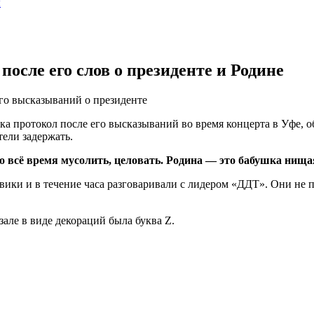
ы
осле его слов о президенте и Родине
го высказываний о президенте
протокол после его высказываний во время концерта в Уфе, об
тели задержать.
адо всё время мусолить, целовать. Родина — это бабушка нищ
овики и в течение часа разговаривали с лидером «ДДТ». Они не 
зале в виде декораций была буква Z.