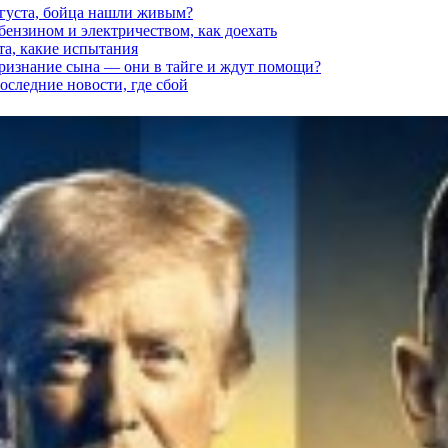
вгуста, бойца нашли живым?
 бензином и электричеством, как доехать
та, какие испытания
признание сына — они в тайге и ждут помощи?
последние новости, где сбой