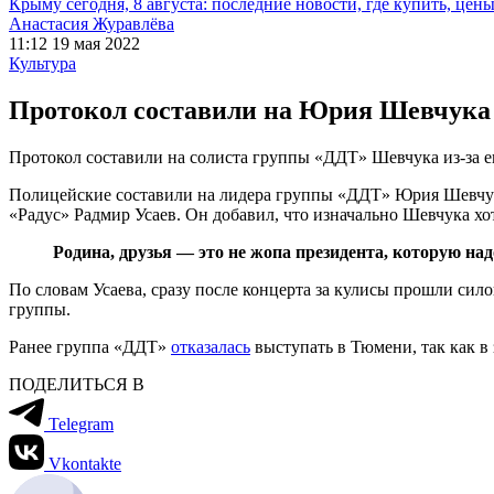
Крыму сегодня, 8 августа: последние новости, где купить, цен
Анастасия Журавлёва
11:12 19 мая 2022
Культура
Протокол составили на Юрия Шевчука п
Протокол составили на солиста группы «ДДТ» Шевчука из-за е
Полицейские составили на лидера группы «ДДТ» Юрия Шевчука 
«Радус» Радмир Усаев. Он добавил, что изначально Шевчука хо
Родина, друзья — это не жопа президента, которую н
По словам Усаева, сразу после концерта за кулисы прошли сил
группы.
Ранее группа «ДДТ»
отказалась
выступать в Тюмени, так как в 
ПОДЕЛИТЬСЯ В
Telegram
Vkontakte