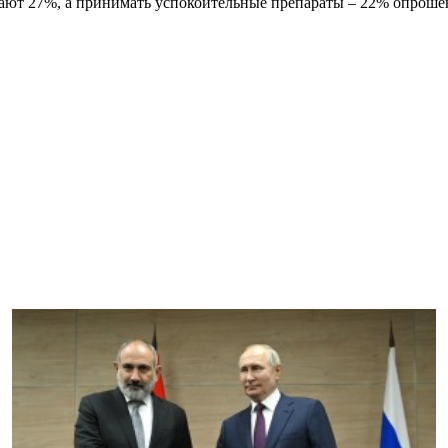
итают 27%, а принимать успокоительные препараты – 22% опрош