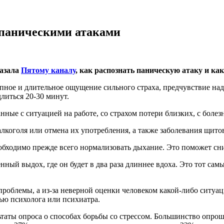
с паническими атаками
казала
Пятому каналу
, как распознать паническую атаку и как
езапное и длительное ощущение сильного страха, предчувствие 
литься 20-30 минут.
ные с ситуацией на работе, со страхом потери близких, с болез
лкоголя или отмена их употребления, а также заболевания щито
еобходимо прежде всего нормализовать дыхание. Это поможет сни
ный выдох, где он будет в два раза длиннее вдоха. Это тот сам
роблемы, а из-за неверной оценки человеком какой-либо ситуаци
ью психолога или психиатра.
ьтаты опроса о способах борьбы со стрессом. Большинство опр