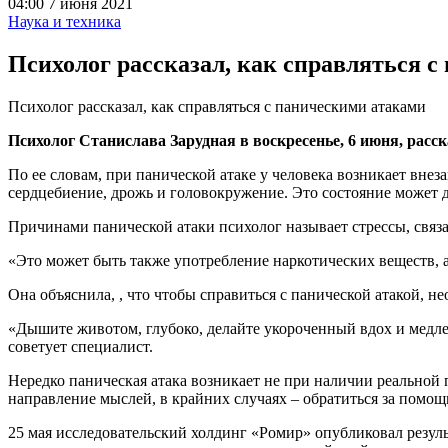
04:00 7 июня 2021
Наука и техника
Психолог рассказал, как справляться 
Психолог рассказал, как справляться с паническими атаками
Психолог Станислава Зарудная в воскресенье, 6 июня, расс
По ее словам, при панической атаке у человека возникает вн
сердцебиение, дрожь и головокружение. Это состояние может д
Причинами панической атаки психолог называет стрессы, связан
«Это может быть также употребление наркотических веществ, а
Она объяснила, , что чтобы справиться с панической атакой, н
«Дышите животом, глубоко, делайте укороченный вдох и медлен
советует специалист.
Нередко паническая атака возникает не при наличии реальной п
направление мыслей, в крайних случаях – обратиться за помощ
25 мая исследовательский холдинг «Ромир» опубликовал резул