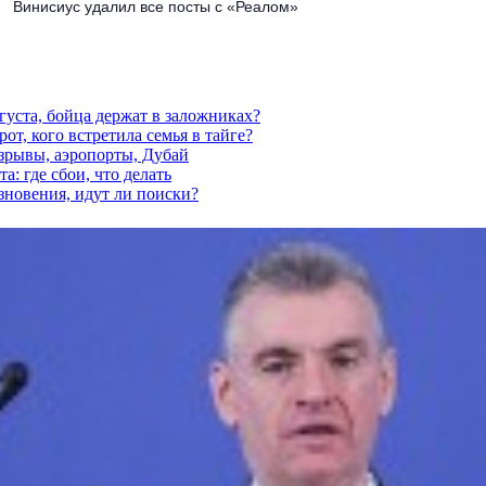
Винисиус удалил все посты с «Реалом»
густа, бойца держат в заложниках?
от, кого встретила семья в тайге?
взрывы, аэропорты, Дубай
а: где сбои, что делать
езновения, идут ли поиски?