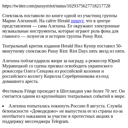
https://twitter.com/pussyrrriot/status/1029375627718217728
Спектакль поставили по книге одной из участниц группы
Марии Алехиной. На сайте Herald
пишут
, что в центре
представления — сама Алехина. Ее окружают электронные
музыкальные инструменты, которые играют роль фона для
главного — лозунгов и истории группы Pussy Riot.
Театральный критик издания Herald Нил Купер поставил 50-
минутному спектаклю Pussy Riot: Riot Days пять звезд из пяти.
Алехина поблагодарила жюри за награду, а режиссер Юрий
Муравицкий со сцены призвал освободить украинского
режиссера Олега Сенцова из российской колонии и
российского коллегу Кирилла Серебренникова из-под
домашнего ареста.
Фестиваль Fringe проходит в Шотландии уже более 70 лет. Он
считается одним из крупнейших театральных событий в мире.
Алехина попыталась покинуть Россию 8 августа. Служба
безопасности «Домодедово» не выпустила ее из страны из-за
неотбытого наказания за участие в протестных акциях в
поддержку мессенджера Telegram.