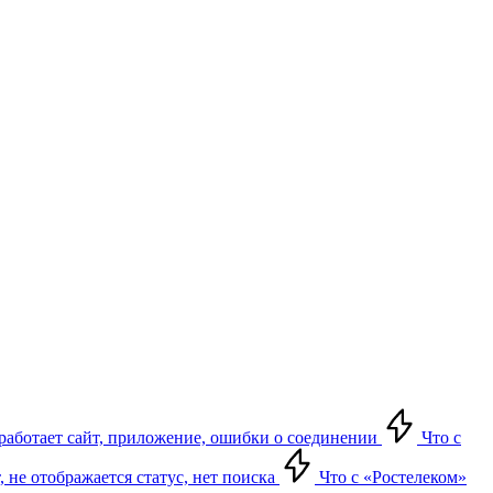
е работает сайт, приложение, ошибки о соединении
Что с
т, не отображается статус, нет поиска
Что с «Ростелеком»