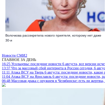
Волочкова рассекретила нового приятеля, которому нет даже
30-и
Новости СМИ2
ГЛАВНОЕ ЗА ДЕНЬ
16:25
Усольцевы: последние новости 6 августа, все версии исч
13:37
Что за массовый сбой интернета в России сегодня, 6 авгу
11:11
Атака ВСУ на Тверь 6 августа: последние новости, какие р
11:04
Атака ВСУ на Ярославль 6 августа: последние новости, р
06:48
Массовая драка с оружием в Челябинске: есть ли жертвы