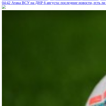
04:42
Атака ВСУ на ДНР 6 августа: последние новости, есть л