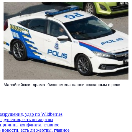
Малайзийская драма: бизнесмена нашли связанным в реке
азрушения, удар по Wildberries
азрушения, есть ли жертвы
, причины конфликта, главное
 новости, есть ли жертвы, главное