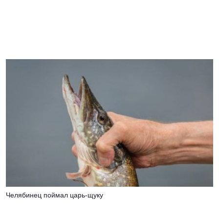
Челябинец поймал царь-щуку