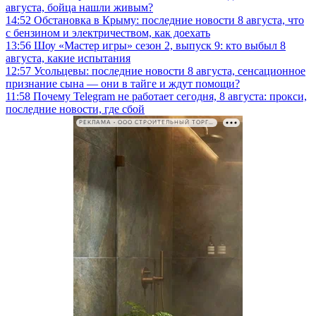
августа, бойца нашли живым?
14:52
Обстановка в Крыму: последние новости 8 августа, что
с бензином и электричеством, как доехать
13:56
Шоу «Мастер игры» сезон 2, выпуск 9: кто выбыл 8
августа, какие испытания
12:57
Усольцевы: последние новости 8 августа, сенсационное
признание сына — они в тайге и ждут помощи?
11:58
Почему Telegram не работает сегодня, 8 августа: прокси,
последние новости, где сбой
РЕКЛАМА • ООО СТРОИТЕЛЬНЫЙ ТОРГОВЫЙ ДОМ «ПЕТРОВИЧ». ИНН: 7802348846