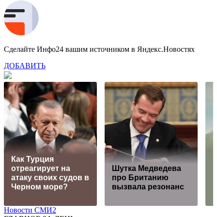
Сделайте Инфо24 вашим источником в Яндекс.Новостях
ДОБАВИТЬ
Как Турция
отреагирует на
Шутка Медведева
атаку своих судов в
про Британию
п
Черном море?
вызвала резонанс
Новости СМИ2