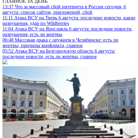
ГЛАВНОЕ ЗА ДЕНЬ
13:37
Что за массовый сбой интернета в России сегодня, 6
августа: список сайтов, приложений, сбой
11:11
Атака ВСУ на Тверь 6 августа: последние новости, какие
разрушения, удар по Wildberries
11:04
Атака ВСУ на Ярославль 6 августа: последние новости,
разрушения, есть ли жертвы
06:48
Массовая драка с оружием в Челябинске: есть ли
жертвы, причины конфликта, главное
05:52
Атака ВСУ на Белгородскую область 6 августа:
последние новости, есть ли жертвы, главное