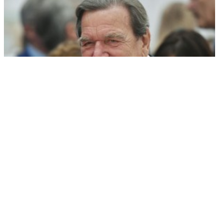
"Путин назвал Шредера, но кроме него никого нет"
РЕКЛАМА • ООО СТРОИТЕЛЬНЫЙ ТОРГОВЫЙ ДОМ «ПЕТРОВИЧ». ИНН: 7802348846