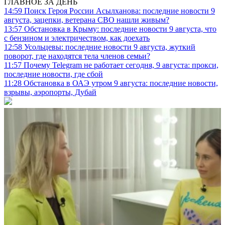
ГЛАВНОЕ ЗА ДЕНЬ
14:59
Поиск Героя России Асылханова: последние новости 9
августа, зацепки, ветерана СВО нашли живым?
13:57
Обстановка в Крыму: последние новости 9 августа, что
с бензином и электричеством, как доехать
12:58
Усольцевы: последние новости 9 августа, жуткий
поворот, где находятся тела членов семьи?
11:57
Почему Telegram не работает сегодня, 9 августа: прокси,
последние новости, где сбой
11:28
Обстановка в ОАЭ утром 9 августа: последние новости,
взрывы, аэропорты, Дубай