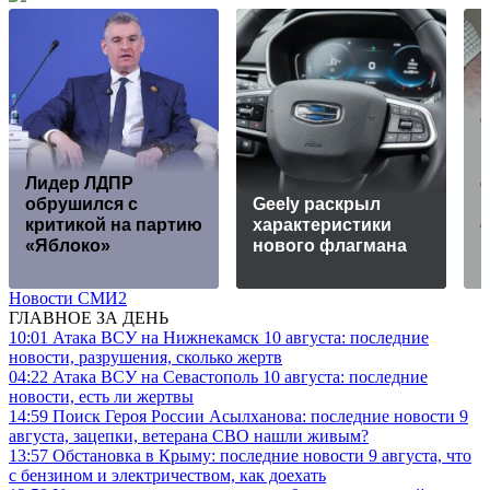
Лидер ЛДПР
обрушился с
Geely раскрыл
критикой на партию
характеристики
«Яблоко»
нового флагмана
Новости СМИ2
ГЛАВНОЕ ЗА ДЕНЬ
10:01
Атака ВСУ на Нижнекамск 10 августа: последние
новости, разрушения, сколько жертв
04:22
Атака ВСУ на Севастополь 10 августа: последние
новости, есть ли жертвы
14:59
Поиск Героя России Асылханова: последние новости 9
августа, зацепки, ветерана СВО нашли живым?
13:57
Обстановка в Крыму: последние новости 9 августа, что
с бензином и электричеством, как доехать