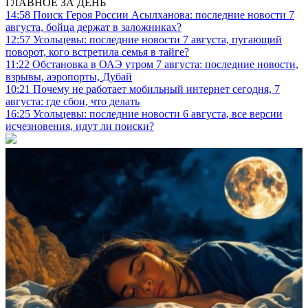
ГЛАВНОЕ ЗА ДЕНЬ
14:58
Поиск Героя России Асылханова: последние новости 7
августа, бойца держат в заложниках?
12:57
Усольцевы: последние новости 7 августа, пугающий
поворот, кого встретила семья в тайге?
11:22
Обстановка в ОАЭ утром 7 августа: последние новости,
взрывы, аэропорты, Дубай
10:21
Почему не работает мобильный интернет сегодня, 7
августа: где сбои, что делать
16:25
Усольцевы: последние новости 6 августа, все версии
исчезновения, идут ли поиски?