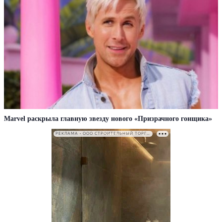
Marvel раскрыла главную звезду нового «Призрачного гонщика»
РЕКЛАМА • ООО СТРОИТЕЛЬНЫЙ ТОРГОВЫЙ ДОМ «ПЕТРОВИЧ». ИНН: 7802348846