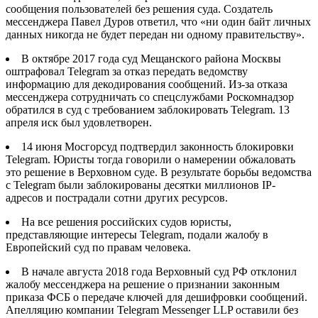
сообщения пользователей без решения суда. Создатель
мессенджера Павел Дуров ответил, что «ни один байт личных
данных никогда не будет передан ни одному правительству».
В октябре 2017 года суд Мещанского района Москвы
оштрафовал Telegram за отказ передать ведомству
информацию для декодирования сообщений. Из-за отказа
мессенджера сотрудничать со спецслужбами Роскомнадзор
обратился в суд с требованием заблокировать Telegram. 13
апреля иск был удовлетворен.
14 июня Мосгорсуд подтвердил законность блокировки
Telegram. Юристы тогда говорили о намерении обжаловать
это решение в Верховном суде. В результате борьбы ведомства
с Telegram были заблокированы десятки миллионов IP-
адресов и пострадали сотни других ресурсов.
На все решения российских судов юристы,
представляющие интересы Telegram, подали жалобу в
Европейский суд по правам человека.
В начале августа 2018 года Верховный суд РФ отклонил
жалобу мессенджера на решение о признании законным
приказа ФСБ о передаче ключей для дешифровки сообщений.
Апелляцию компании Telegram Messenger LLP оставили без