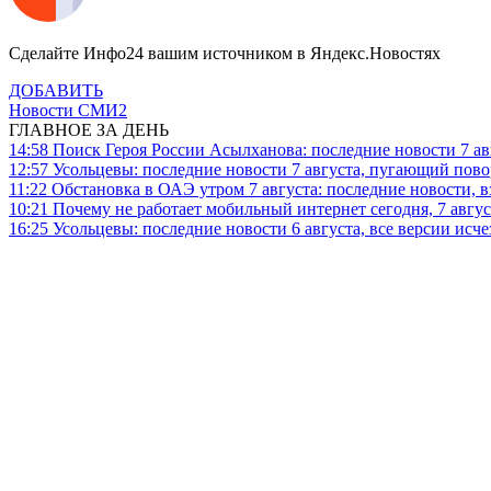
Сделайте Инфо24 вашим источником в Яндекс.Новостях
ДОБАВИТЬ
Новости СМИ2
ГЛАВНОЕ ЗА ДЕНЬ
14:58
Поиск Героя России Асылханова: последние новости 7 ав
12:57
Усольцевы: последние новости 7 августа, пугающий повор
11:22
Обстановка в ОАЭ утром 7 августа: последние новости, 
10:21
Почему не работает мобильный интернет сегодня, 7 август
16:25
Усольцевы: последние новости 6 августа, все версии исч