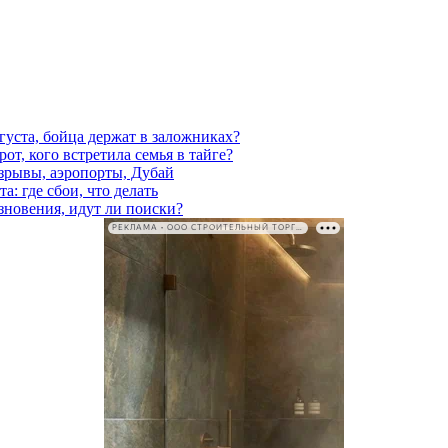
густа, бойца держат в заложниках?
от, кого встретила семья в тайге?
взрывы, аэропорты, Дубай
а: где сбои, что делать
езновения, идут ли поиски?
РЕКЛАМА • ООО СТРОИТЕЛЬНЫЙ ТОРГОВЫЙ ДОМ «ПЕТРОВИЧ». ИНН: 7802348846