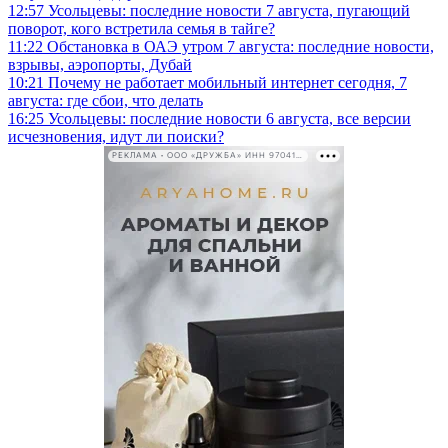
12:57
Усольцевы: последние новости 7 августа, пугающий
поворот, кого встретила семья в тайге?
11:22
Обстановка в ОАЭ утром 7 августа: последние новости,
взрывы, аэропорты, Дубай
10:21
Почему не работает мобильный интернет сегодня, 7
августа: где сбои, что делать
16:25
Усольцевы: последние новости 6 августа, все версии
исчезновения, идут ли поиски?
РЕКЛАМА • ООО «ДРУЖБА» ИНН 9704146411