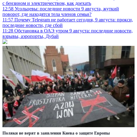
с бензином и электричеством, как доехать
12:58
Усольцевы: последние новости 9 августа, жуткий
поворот, где находятся тела членов семьи?
11:57
Почему Telegram не работает сегодня, 9 августа: прокси,
последние новости, где сбой
11:28
Обстановка в ОАЭ утром 9 августа: последние новости,
взрывы, аэропорты, Дубай
Поляки не верят в заявления Киева о защите Европы