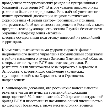
проведению террористических рейдов на приграничной с
Украиной территории РФ. В итоге ударами высокоточных
ракет они были ликвидированы. Речь идёт об уничтожении
пункта временной дислокации националистического
формирования «Правый сектор» (организация признана
экстремистской, её деятельность запрещена в России), а также
представителей руководящего состава Службы безопасности
Украины и подразделения «Кракен»,
которые осуществляли подготовку диверсий на российской
территории.
Кроме того, высокоточными ударами поражён филиал
национального центра управления космическими средствами
в районе населенного пункта Залесцы Хмельницкой области,
который используется ВСУ для ведения разведки. В
результате были уничтожены базы горючего в Харькове и
Запорожье, с которых шло снабжение украинских
группировок войск на Харьковском и Ореховском
направлениях.
В Минобороны добавили, что российские войска нанесли
ракетные удары по пунктам временной дислокации
подразделений 59-й мотопехотной, 79-й десантно-штурмовой
бригад ВСУ и иностранных наемников общей численностью
до шестисот боевиков, а также местам стоянки военной