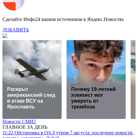
Сделайте Инфо24 вашим источником в Яндекс.Новостях
ДОБАВИТЬ
Раскрыт
Почему 19-летний
американский след
хоккеист мог
р
в атаке ВСУ на
умереть от
Ярославль
тромбоза
Новости СМИ2
ГЛАВНОЕ ЗА ДЕНЬ
11:22
Обстановка в ОАЭ утром 7 августа: последние новости,