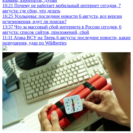
взрывы, аэропорты, Дубай
10:21
Почему не работает мобильный интернет сегодня, 7
августа: где сбои, что делать
16:25
Усольцевы: последние новости 6 августа, все версии
исчезновения, идут ли поиски?
13:37
Что за массовый сбой интернета в России сегодня, 6
августа: список сайтов, приложений, сбой
11:11
Атака ВСУ на Тверь 6 августа: последние новости, какие
разрушения, удар по Wildberries