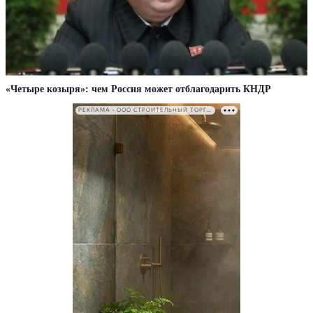
«Четыре козыря»: чем Россия может отблагодарить КНДР
РЕКЛАМА • ООО СТРОИТЕЛЬНЫЙ ТОРГОВЫЙ ДОМ «ПЕТРОВИЧ». ИНН: 7802348846