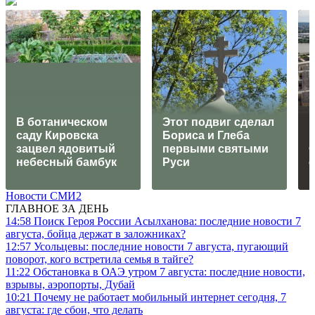
В ботаническом
Этот подвиг сделал
саду Кировска
Бориса и Глеба
зацвел ядовитый
первыми святыми
небесный бамбук
Руси
Новости СМИ2
ГЛАВНОЕ ЗА ДЕНЬ
14:58
Поиск Героя России Асылханова: последние новости 7
августа, бойца держат в заложниках?
12:57
Усольцевы: последние новости 7 августа, пугающий
поворот, кого встретила семья в тайге?
11:22
Обстановка в ОАЭ утром 7 августа: последние новости,
взрывы, аэропорты, Дубай
10:21
Почему не работает мобильный интернет сегодня, 7
августа: где сбои, что делать