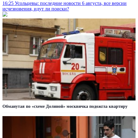
16:25
Усольцевы: последние новости 6 августа, все версии
исчезновения, идут ли поиски?
Обманутая по «схеме Долиной» москвичка подожгла квартиру