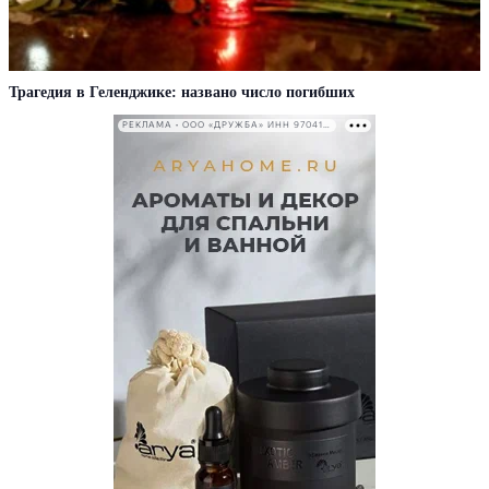
Трагедия в Геленджике: названо число погибших
РЕКЛАМА • ООО «ДРУЖБА» ИНН 9704146411