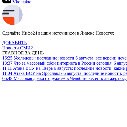
Vkontakte
Сделайте Инфо24 вашим источником в Яндекс.Новостях
ДОБАВИТЬ
Новости СМИ2
ГЛАВНОЕ ЗА ДЕНЬ
16:25
Усольцевы: последние новости 6 августа, все версии исч
13:37
Что за массовый сбой интернета в России сегодня, 6 авгу
11:11
Атака ВСУ на Тверь 6 августа: последние новости, какие р
11:04
Атака ВСУ на Ярославль 6 августа: последние новости, р
06:48
Массовая драка с оружием в Челябинске: есть ли жертвы