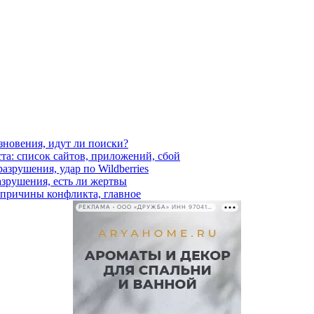
езновения, идут ли поиски?
ста: список сайтов, приложений, сбой
азрушения, удар по Wildberries
азрушения, есть ли жертвы
, причины конфликта, главное
РЕКЛАМА • ООО «ДРУЖБА» ИНН 9704146411