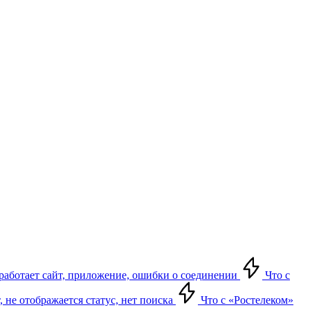
е работает сайт, приложение, ошибки о соединении
Что с
т, не отображается статус, нет поиска
Что с «Ростелеком»