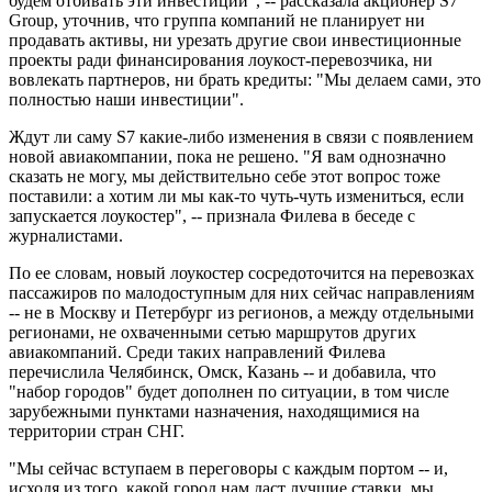
будем отбивать эти инвестиции", -- рассказала акционер S7
Group, уточнив, что группа компаний не планирует ни
продавать активы, ни урезать другие свои инвестиционные
проекты ради финансирования лоукост-перевозчика, ни
вовлекать партнеров, ни брать кредиты: "Мы делаем сами, это
полностью наши инвестиции".
Ждут ли саму S7 какие-либо изменения в связи с появлением
новой авиакомпании, пока не решено. "Я вам однозначно
сказать не могу, мы действительно себе этот вопрос тоже
поставили: а хотим ли мы как-то чуть-чуть измениться, если
запускается лоукостер", -- признала Филева в беседе с
журналистами.
По ее словам, новый лоукостер сосредоточится на перевозках
пассажиров по малодоступным для них сейчас направлениям
-- не в Москву и Петербург из регионов, а между отдельными
регионами, не охваченными сетью маршрутов других
авиакомпаний. Среди таких направлений Филева
перечислила Челябинск, Омск, Казань -- и добавила, что
"набор городов" будет дополнен по ситуации, в том числе
зарубежными пунктами назначения, находящимися на
территории стран СНГ.
"Мы сейчас вступаем в переговоры с каждым портом -- и,
исходя из того, какой город нам даст лучшие ставки, мы