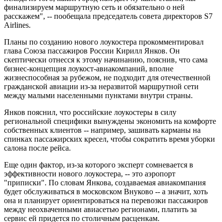
финализируем маршрутную сеть и обязательно о ней
расскажем", -- пообещала председатель совета директоров S7
Airlines.
Планы по созданию нового лоукостера прокомментировал
глава Союза пассажиров России Кирилл Янков. Он
скептически отнесся к этому начинанию, пояснив, что сама
бизнес-концепция лоукост-авиакомпаний, вполне
жизнеспособная за рубежом, не подходит для отечественной
гражданской авиации из-за неразвитой маршрутной сети
между малыми населенными пунктами внутри страны.
Янков пояснил, что российские лоукостеры в силу
региональной специфики вынуждены экономить на комфорте
собственных клиентов -- например, зашивать карманы на
спинках пассажирских кресел, чтобы сократить время уборки
салона после рейса.
Еще один фактор, из-за которого эксперт сомневается в
эффективности нового лоукостера, -- это аэропорт
"приписки". По словам Янкова, создаваемая авиакомпания
будет обслуживаться в московском Внуково -- а значит, хоть
она и планирует ориентироваться на перевозки пассажиров
между неохваченными авиасетью регионами, платить за
сервис ей придется по столичным расценкам.