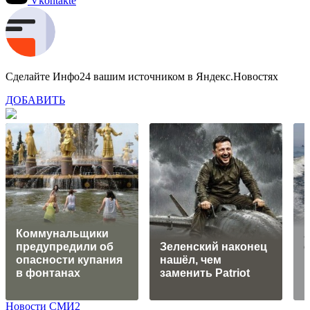
Vkontakte
Сделайте Инфо24 вашим источником в Яндекс.Новостях
ДОБАВИТЬ
Коммунальщики
предупредили об
Зеленский наконец
о
опасности купания
нашёл, чем
в
в фонтанах
заменить Patriot
и
Новости СМИ2