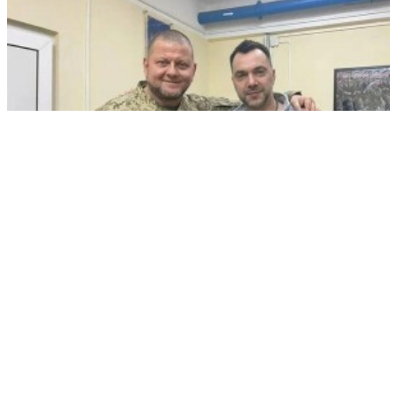
Арестович* заявил о планах по Крыму
РЕКЛАМА • ООО СТРОИТЕЛЬНЫЙ ТОРГОВЫЙ ДОМ «ПЕТРОВИЧ». ИНН: 7802348846