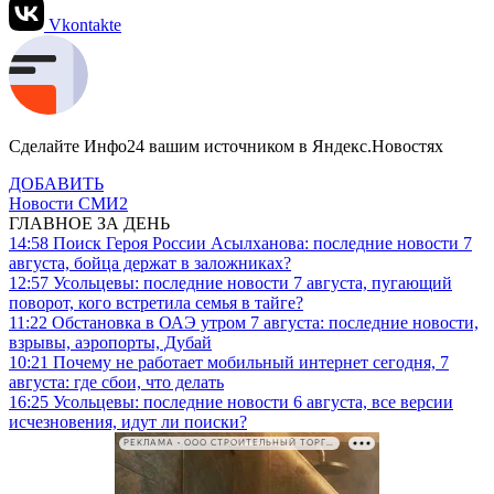
Vkontakte
Сделайте Инфо24 вашим источником в Яндекс.Новостях
ДОБАВИТЬ
Новости СМИ2
ГЛАВНОЕ ЗА ДЕНЬ
14:58
Поиск Героя России Асылханова: последние новости 7
августа, бойца держат в заложниках?
12:57
Усольцевы: последние новости 7 августа, пугающий
поворот, кого встретила семья в тайге?
11:22
Обстановка в ОАЭ утром 7 августа: последние новости,
взрывы, аэропорты, Дубай
10:21
Почему не работает мобильный интернет сегодня, 7
августа: где сбои, что делать
16:25
Усольцевы: последние новости 6 августа, все версии
исчезновения, идут ли поиски?
РЕКЛАМА • ООО СТРОИТЕЛЬНЫЙ ТОРГОВЫЙ ДОМ «ПЕТРОВИЧ». ИНН: 7802348846