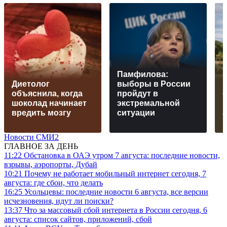
Памфилова:
Диетолог
выборы в России
объяснила, когда
пройдут в
б
шоколад начинает
экстремальной
вредить мозгу
ситуации
а
Новости СМИ2
ГЛАВНОЕ ЗА ДЕНЬ
11:22
Обстановка в ОАЭ утром 7 августа: последние новости,
взрывы, аэропорты, Дубай
10:21
Почему не работает мобильный интернет сегодня, 7
августа: где сбои, что делать
16:25
Усольцевы: последние новости 6 августа, все версии
исчезновения, идут ли поиски?
13:37
Что за массовый сбой интернета в России сегодня, 6
августа: список сайтов, приложений, сбой