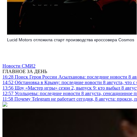
Lucid Motors отложила старт производства кроссовера Cosmos
Новости СМИ2
ГЛАВНОЕ ЗА ДЕНЬ
16:28
Поиск Героя России Асылханова: последние новости 8 а
14:52
Обстановка в Крыму: последние новости 8 августа, что с
13:56
Шоу «Мастер игры» сезон 2, выпуск 9: кто выбыл 8 авгус
12:57
Усольцевы: последние новости 8 августа, сенсационное 
11:58
Почему Telegram не работает сегодня, 8 августа: прокси, 