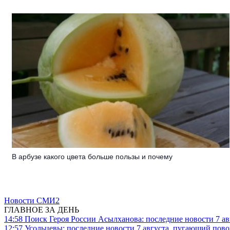
В арбузе какого цвета больше пользы и почему
Новости СМИ2
ГЛАВНОЕ ЗА ДЕНЬ
14:58
Поиск Героя России Асылханова: последние новости 7 ав
12:57
Усольцевы: последние новости 7 августа, пугающий повор