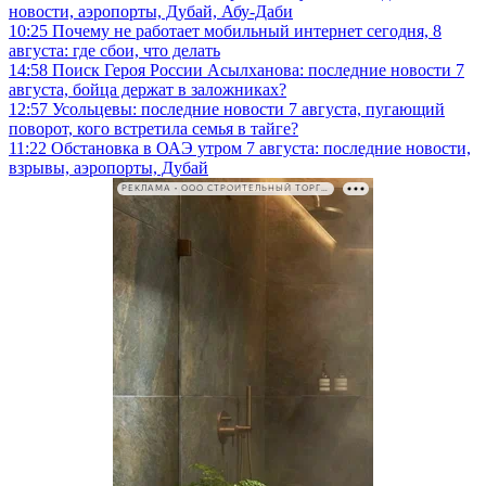
новости, аэропорты, Дубай, Абу-Даби
10:25
Почему не работает мобильный интернет сегодня, 8
августа: где сбои, что делать
14:58
Поиск Героя России Асылханова: последние новости 7
августа, бойца держат в заложниках?
12:57
Усольцевы: последние новости 7 августа, пугающий
поворот, кого встретила семья в тайге?
11:22
Обстановка в ОАЭ утром 7 августа: последние новости,
взрывы, аэропорты, Дубай
РЕКЛАМА • ООО СТРОИТЕЛЬНЫЙ ТОРГОВЫЙ ДОМ «ПЕТРОВИЧ». ИНН: 7802348846