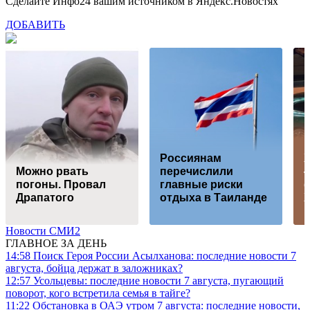
Сделайте Инфо24 вашим источником в Яндекс.Новостях
ДОБАВИТЬ
Россиянам
Можно рвать
перечислили
погоны. Провал
главные риски
Драпатого
отдыха в Таиланде
Новости СМИ2
ГЛАВНОЕ ЗА ДЕНЬ
14:58
Поиск Героя России Асылханова: последние новости 7
августа, бойца держат в заложниках?
12:57
Усольцевы: последние новости 7 августа, пугающий
поворот, кого встретила семья в тайге?
11:22
Обстановка в ОАЭ утром 7 августа: последние новости,