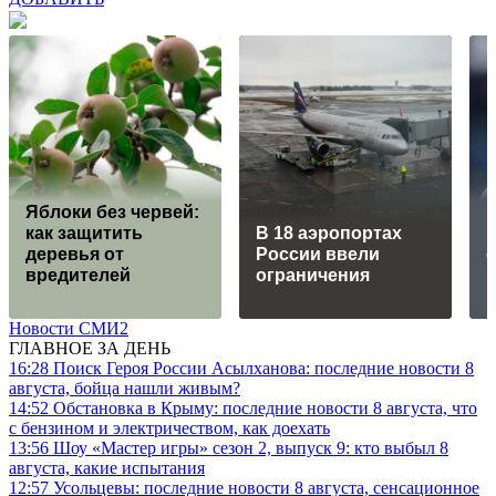
Яблоки без червей:
как защитить
В 18 аэропортах
деревья от
России ввели
вредителей
ограничения
Новости СМИ2
ГЛАВНОЕ ЗА ДЕНЬ
16:28
Поиск Героя России Асылханова: последние новости 8
августа, бойца нашли живым?
14:52
Обстановка в Крыму: последние новости 8 августа, что
с бензином и электричеством, как доехать
13:56
Шоу «Мастер игры» сезон 2, выпуск 9: кто выбыл 8
августа, какие испытания
12:57
Усольцевы: последние новости 8 августа, сенсационное