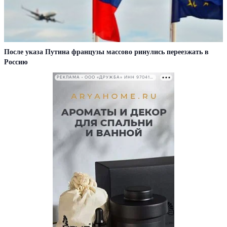
После указа Путина французы массово ринулись переезжать в
Россию
РЕКЛАМА • ООО «ДРУЖБА» ИНН 9704146411