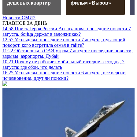
дешевых квартир
фильм «Вызов»
Новости СМИ2
ГЛАВНОЕ ЗА ДЕНЬ
14:58
Поиск Героя России Асылханова: последние новости 7
августа, бойца держат в заложниках?
12:57
Усольцевы: последние новости 7 августа, пугающий
поворот, кого встретила семья в тайге?
11:22
Обстановка в ОАЭ утром 7 августа: последние новости,
взрывы, аэропорты, Дубай
10:21
Почему не работает мобильный интернет сегодня, 7
августа: где сбои, что делать
16:25
Усольцевы: последние новости 6 августа, все версии
исчезновения, идут ли поиски?