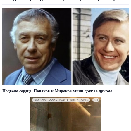
Подвело сердце. Папанов и Миронов ушли друг за другом
РЕКЛАМА • ООО СТРОИТЕЛЬНЫЙ ТОРГОВЫЙ ДОМ «ПЕТРОВИЧ». ИНН: 7802348846