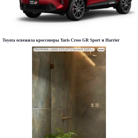
Toyota освежила кроссоверы Yaris Cross GR Sport и Harrier
РЕКЛАМА • ООО СТРОИТЕЛЬНЫЙ ТОРГОВЫЙ ДОМ «ПЕТРОВИЧ». ИНН: 7802348846