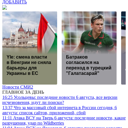
ДОБАВИТЬ
Yle: смена власти
Батраков
в Венгрии не сняла
согласился на
барьеры для
переход в турецкий
Украины в ЕС
"Галатасарай"
Новости СМИ2
ГЛАВНОЕ ЗА ДЕНЬ
16:25
Усольцевы: последние новости 6 августа, все версии
исчезновения, идут ли поиски?
13:37
Что за массовый сбой интернета в России сегодня, 6
августа: список сайтов, приложений, сбой
11:11
Атака ВСУ на Тверь 6 августа: последние новости, какие
разрушения, удар по Wildberries