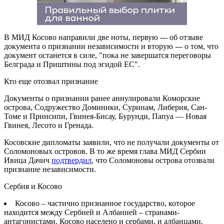
В МИД Косово направили две ноты, первую --- об отзыве
документа о признании независимости и вторую --- о том, что
документ останется в силе, "пока не завершатся переговоры
Белграда и Приштины под эгидой ЕС".
Кто еще отозвал признание
Документы о признании ранее аннулировали Коморские
острова, Содружество Доминики, Суринам, Либерия, Сан-
Томе и Принсипи, Гвинея-Бисау, Бурунди, Папуа — Новая
Гвинея, Лесото и Гренада.
Косовские дипломаты заявили, что не получали документы от
Соломоновых островов. В то же время глава МИД Сербии
Ивица Дачич
подтвердил
, что Соломоновы острова отозвали
признание независимости.
Сербия и Косово
Косово – частично признанное государство, которое
находится между Сербией и Албанией – странами-
антагонистами. Косово населено и сербами, и албанцами.