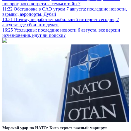
поворот, кого встретила семья в тайге?
11:22
Обстановка в ОАЭ утром 7 августа: последние новости,
взрывы, аэропорты, Дубай
10:21
Почему не работает мобильный интернет сегодня, 7
августа: где сбои, что делать
16:25
Усольцевы: последние новости 6 августа, все версии
исчезновения, идут ли поиски?
Морской удар по НАТО: Киев теряет важный маршрут