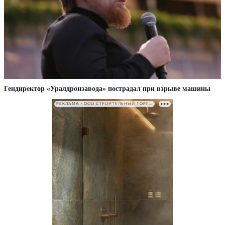
Гендиректор «Уралдронзавода» пострадал при взрыве машины
РЕКЛАМА • ООО СТРОИТЕЛЬНЫЙ ТОРГОВЫЙ ДОМ «ПЕТРОВИЧ». ИНН: 7802348846