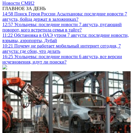
Новости СМИ2
ГЛАВНОЕ ЗА ДЕНЬ
14:58
Поиск Героя России Асылханова: последние новости 7
августа, бойца держат в заложниках?
12:57
Усольцевы: последние новости 7 августа, пугающий
поворот, кого встретила семья в тайге?
11:22
Обстановка в ОАЭ утром 7 августа: последние новости,
взрывы, аэропорты, Дубай
10:21
Почему не работает мобильный интернет сегодня, 7
августа: где сбои, что делать
16:25
Усольцевы: последние новости 6 августа, все версии
исчезновения, идут ли поиски?