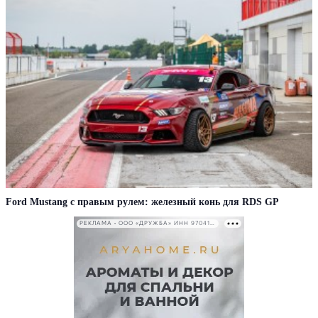
Ford Mustang с правым рулем: железный конь для RDS GP
РЕКЛАМА • ООО «ДРУЖБА» ИНН 9704146411