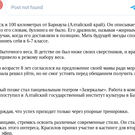
к в 100 километрах от Барнаула (Алтайский край). Он описывает
 по его словам, буллинга не было. Его дразнили, называя «жирны
учаи, когда его доставляли в полицию. Мать будущей звезды спо
нять себя в 6-7 классе.
быточного веса. В детстве он был ниже своих сверстников, и вр
привело к резкому набору веса.
 в возрасте 8 лет согласился на предложение своей мамы ради мо
ала решил уйти, но не смог устоять перед обещанием получить л
ый позже стал танцевальным театром «Зазеркалье». Работа в ко
Он поступил в Алтайский государственный институт культуры в Б
ерждая, что успех приходит только через упорные тренировки.
 танцами, стремясь освоить различные современные стили. Он ст
ах этого интереса, Красилов принял участие в кастинге для вто
 эфир.