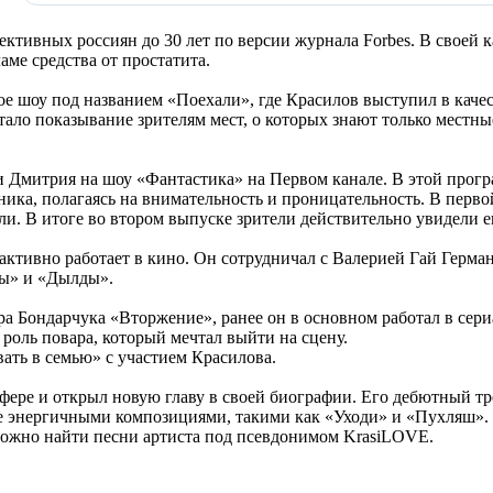
тивных россиян до 30 лет по версии журнала Forbes. В своей к
аме средства от простатита.
ое шоу под названием «Поехали», где Красилов выступил в каче
ало показывание зрителям мест, о которых знают только местн
 Дмитрия на шоу «Фантастика» на Первом канале. В этой прогр
ника, полагаясь на внимательность и проницательность. В перво
и. В итоге во втором выпуске зрители действительно увидели е
 активно работает в кино. Он сотрудничал с Валерией Гай Герм
вы» и «Дылды».
 Бондарчука «Вторжение», ранее он в основном работал в сериа
 роль повара, который мечтал выйти на сцену.
ать в семью» с участием Красилова.
фере и открыл новую главу в своей биографии. Его дебютный т
 энергичными композициями, такими как «Уходи» и «Пухляш». К
можно найти песни артиста под псевдонимом KrasiLOVE.