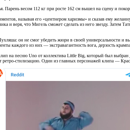
я. Парень весом 112 кг при росте 162 см вышел на сцену и поко
ментов, называя его «центнером харизмы» и сказав ему желанну
ка и веря, что Мигель сможет сделать из него звезду. Затем Тат
Пухляша: он не смог убедить жюри в своей универсальности и в
енты каждого из них — экстравагантность вога, дерзость крамп
клип на песню Uno от коллектива Little Big, который был выбра
 ретро-стилизацию. Один из главных персонажей клипа — Краси