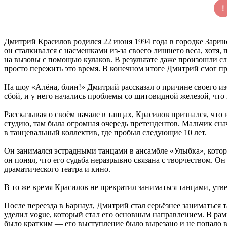
Дмитрий Красилов родился 22 июня 1994 года в городке Заринс
он сталкивался с насмешками из-за своего лишнего веса, хотя,
на вызовы с помощью кулаков. В результате даже произошли сл
просто пережить это время. В конечном итоге Дмитрий смог при
На шоу «Алёна, блин!» Дмитрий рассказал о причине своего из
сбой, и у него начались проблемы со щитовидной железой, что 
Рассказывая о своём начале в танцах, Красилов признался, что
студию, там была огромная очередь претендентов. Мальчик снач
в танцевальный коллектив, где пробыл следующие 10 лет.
Он занимался эстрадными танцами в ансамбле «Улыбка», котор
он понял, что его судьба неразрывно связана с творчеством. 
драматического театра и кино.
В то же время Красилов не прекратил заниматься танцами, утв
После переезда в Барнаул, Дмитрий стал серьёзнее заниматься
уделил vogue, который стал его основным направлением. В рамк
было кратким — его выступление было вырезано и не попало в