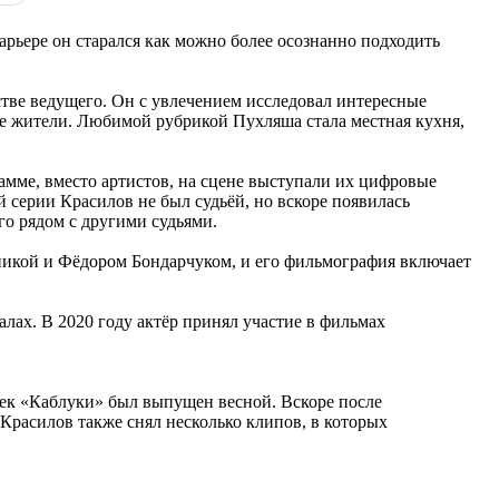
арьере он старался как можно более осознанно подходить
стве ведущего. Он с увлечением исследовал интересные
ые жители. Любимой рубрикой Пухляша стала местная кухня,
амме, вместо артистов, на сцене выступали их цифровые
й серии Красилов не был судьёй, но вскоре появилась
го рядом с другими судьями.
аникой и Фёдором Бондарчуком, и его фильмография включает
лах. В 2020 году актёр принял участие в фильмах
рек «Каблуки» был выпущен весной. Вскоре после
расилов также снял несколько клипов, в которых