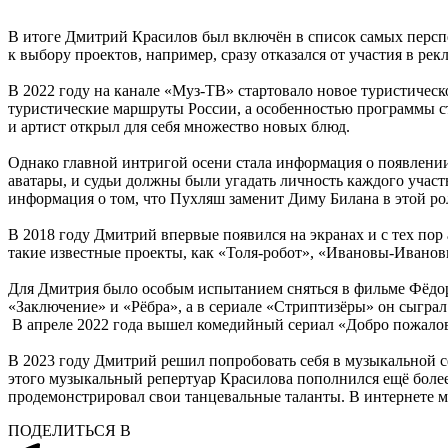
В итоге Дмитрий Красилов был включён в список самых перспек
к выбору проектов, например, сразу отказался от участия в рекл
В 2022 году на канале «Муз-ТВ» стартовало новое туристическ
туристические маршруты России, а особенностью программы ст
и артист открыл для себя множество новых блюд.
Однако главной интригой осени стала информация о появлении
аватары, и судьи должны были угадать личность каждого участ
информация о том, что Пухляш заменит Диму Билана в этой рол
В 2018 году Дмитрий впервые появился на экранах и с тех пор
такие известные проекты, как «Толя-робот», «Ивановы-Ивано
Для Дмитрия было особым испытанием сняться в фильме Фёдора
«Заключение» и «Рёбра», а в сериале «Стриптизёры» он сыграл
В апреле 2022 года вышел комедийный сериал «Добро пожалов
В 2023 году Дмитрий решил попробовать себя в музыкальной с
этого музыкальный репертуар Красилова пополнился ещё более
продемонстрировал свои танцевальные таланты. В интернете 
ПОДЕЛИТЬСЯ В