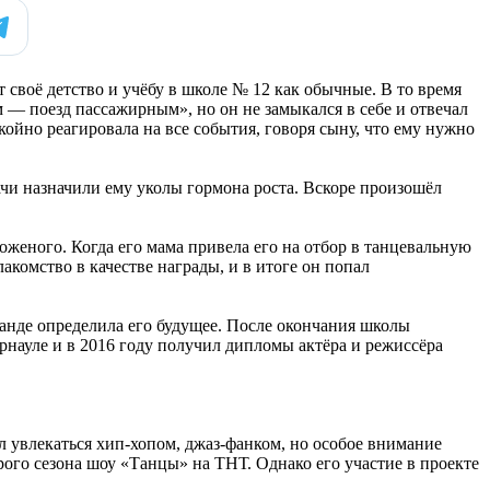
 своё детство и учёбу в школе № 12 как обычные. В то время
м — поезд пассажирным», но он не замыкался в себе и отвечал
койно реагировала на все события, говоря сыну, что ему нужно
ачи назначили ему уколы гормона роста. Вскоре произошёл
роженого. Когда его мама привела его на отбор в танцевальную
акомство в качестве награды, и в итоге он попал
манде определила его будущее. После окончания школы
арнауле и в 2016 году получил дипломы актёра и режиссёра
ал увлекаться хип-хопом, джаз-фанком, но особое внимание
рого сезона шоу «Танцы» на ТНТ. Однако его участие в проекте