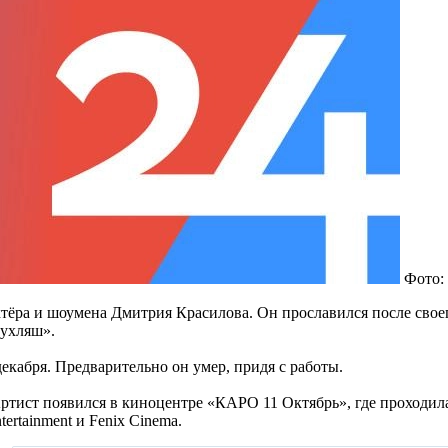
Фото:
ктёра и шоумена Дмитрия Красилова. Он прославился после своег
Пухляш».
декабря. Предварительно он умер, придя с работы.
 Артист появился в киноцентре «КАРО 11 Октябрь», где проход
ertainment и Fenix Cinema.