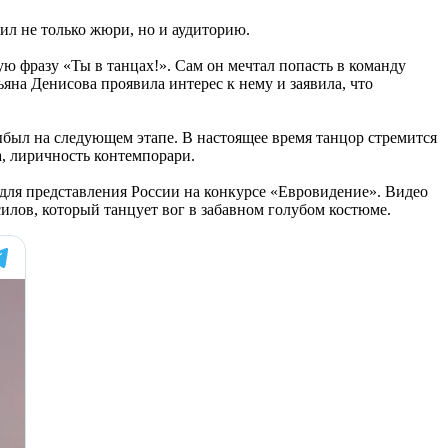
рил не только жюри, но и аудиторию.
ю фразу «Ты в танцах!». Сам он мечтал попасть в команду
ьяна Денисова проявила интерес к нему и заявила, что
ыбыл на следующем этапе. В настоящее время танцор стремится
а, лиричность контемпорари.
н для представления России на конкурсе «Евровидение». Видео
лов, который танцует вог в забавном голубом костюме.