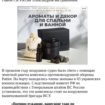
главой СК России Александром Бастрыкиным.
РЕКЛАМА • ООО «ДРУЖБА» ИНН 9704146411
В прошлом году воздушное судно было сбито с помощью
зенитной ракеты комплекса противовоздушной обороны
Patriot. На борту находились члены экипажа и 65 украинских
военнослужащих. Следственный комитет РФ во
взаимодействии с Генеральным штабом ВС России
установили, что эти комплексы стоят на вооружении
вышеназванной бригады ВСУ.
«Военнослужащие, нанесшие удар по