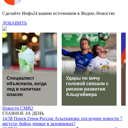
Сделайте Инфо24 вашим источником в Яндекс.Новостях
ДОБАВИТЬ
Специалист
Удары по мячу
объяснила, когда
головой связали с
П
лед в напитках
риском развития
опасен
Альцгеймера
Новости СМИ2
ГЛАВНОЕ ЗА ДЕНЬ
14:58
Поиск Героя России Асылханова: последние новости 7
августа, бойца держат в заложниках?