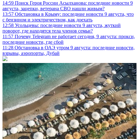
14:59
Поиск Героя России Асылханова: последние новости 9
августа, зацепки, ветерана СВО нашли живым?
13:57
Обстановка в Крыму: последние новости 9 августа, что
с бензином и электричеством, как доехать
12:58
Усольцевы: последние новости 9 августа, жуткий
поворот, где находятся тела членов семьи?
11:57
Почему Telegram не работает сегодня, 9 августа: прокси,
последние новости, где сбой
11:28
Обстановка в ОАЭ утром 9 августа: последние новости,
взрывы, аэропорты, Дубай