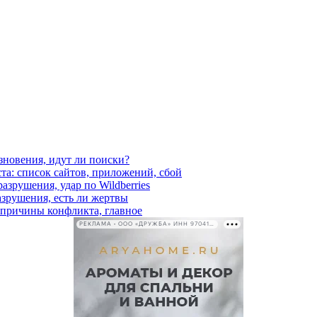
езновения, идут ли поиски?
ста: список сайтов, приложений, сбой
азрушения, удар по Wildberries
азрушения, есть ли жертвы
, причины конфликта, главное
РЕКЛАМА • ООО «ДРУЖБА» ИНН 9704146411