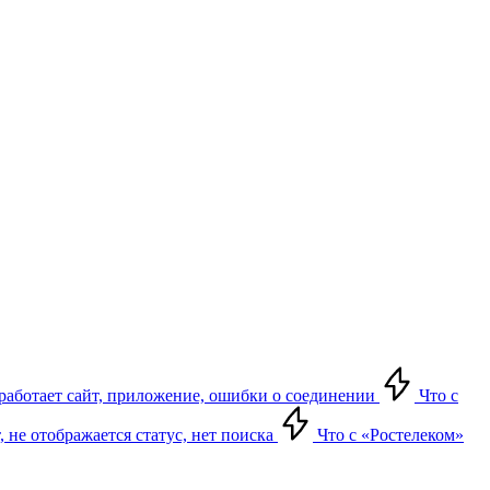
е работает сайт, приложение, ошибки о соединении
Что с
т, не отображается статус, нет поиска
Что с «Ростелеком»