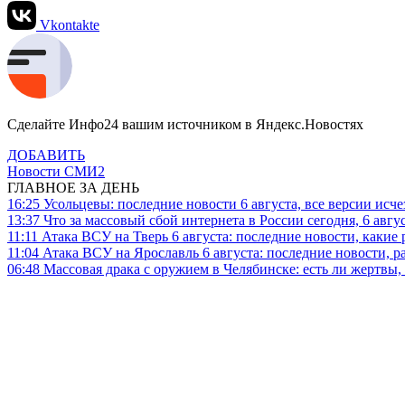
Vkontakte
Сделайте Инфо24 вашим источником в Яндекс.Новостях
ДОБАВИТЬ
Новости СМИ2
ГЛАВНОЕ ЗА ДЕНЬ
16:25
Усольцевы: последние новости 6 августа, все версии исч
13:37
Что за массовый сбой интернета в России сегодня, 6 авгу
11:11
Атака ВСУ на Тверь 6 августа: последние новости, какие р
11:04
Атака ВСУ на Ярославль 6 августа: последние новости, р
06:48
Массовая драка с оружием в Челябинске: есть ли жертвы