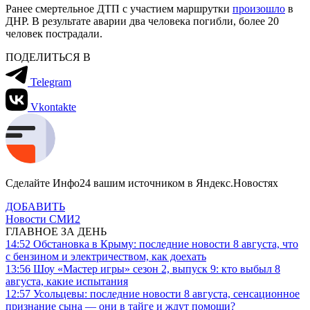
Ранее смертельное ДТП с участием маршрутки
произошло
в
ДНР. В результате аварии два человека погибли, более 20
человек пострадали.
ПОДЕЛИТЬСЯ В
Telegram
Vkontakte
Сделайте Инфо24 вашим источником в Яндекс.Новостях
ДОБАВИТЬ
Новости СМИ2
ГЛАВНОЕ ЗА ДЕНЬ
14:52
Обстановка в Крыму: последние новости 8 августа, что
с бензином и электричеством, как доехать
13:56
Шоу «Мастер игры» сезон 2, выпуск 9: кто выбыл 8
августа, какие испытания
12:57
Усольцевы: последние новости 8 августа, сенсационное
признание сына — они в тайге и ждут помощи?