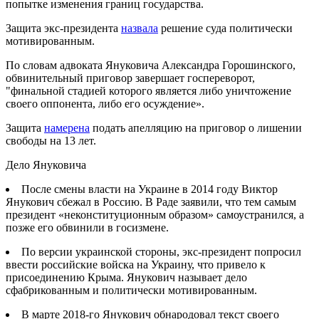
попытке изменения границ государства.
Защита экс-президента
назвала
решение суда политически
мотивированным.
По словам адвоката Януковича Александра Горошинского,
обвинительный приговор завершает госпереворот,
"финальной стадией которого является либо уничтожение
своего оппонента, либо его осуждение».
Защита
намерена
подать апелляцию на приговор о лишении
свободы на 13 лет.
Дело Януковича
После смены власти на Украине в 2014 году Виктор
Янукович сбежал в Россию. В Раде заявили, что тем самым
президент «неконституционным образом» самоустранился, а
позже его обвинили в госизмене.
По версии украинской стороны, экс-президент попросил
ввести российские войска на Украину, что привело к
присоединению Крыма. Янукович называет дело
сфабрикованным и политически мотивированным.
В марте 2018-го Янукович обнародовал текст своего